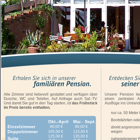
Alle Zimmer sind liebevoll gestaltet und verfügen über
Unsere Pension lie
Dusche, WC und Telefon. Auf Anfrage auch Sat.-TV.
einen zentralen A
Und damit Sie gut in den Tag starten, ist
das Frühstück
Ausflüge ins Umlan
im Preis bereits enthalten.
nur ca. 50 Meter
Bootsfahrten ode
Okt.-April
Mai - Sept.
Einzelzimmer
80,00 €
80,00 €
direkt angrenze
Doppelzimmer
105,00 €
115,00 €
wegen
125,00 €
135,00 €
Suite
nahegelegener Re