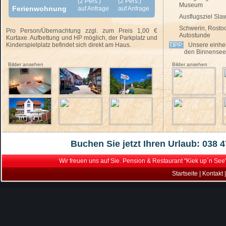
(2 Pers.)
(2 Pers.)
Museum
Ferienwohnung
auf Anfrage
auf Anfrage
Ausflugsziel Sl
Schwerin, Rosto
Pro Person/Übernachtung zzgl. zum Preis 1,00 €
Autostunde
Kurtaxe. Aufbettung und HP möglich, der Parkplatz und
Kinderspielplatz befindet sich direkt am Haus.
TIPP:
Unsere einhei
den Binnensee zum
Bilder ansehen
Bilder ansehen
Buchen Sie jetzt Ihren Urlaub: 038 4
Wir freuen uns auf Sie. Pension & Restaurant "Kiek up´n See
Startseite
|
Kontakt